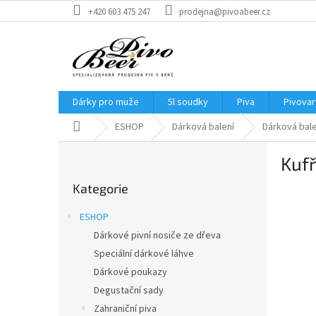
Přejít
+420 603 475 247
prodejna@pivoabeer.cz
na
obsah
Dárky pro muže
5l soudky
Piva
Pivovar
Domů
ESHOP
Dárková balení
Dárková bale
P
Kufř
o
Přeskočit
s
Kategorie
kategorie
t
r
ESHOP
a
Dárkové pivní nosiče ze dřeva
n
Speciální dárkové láhve
n
í
Dárkové poukazy
p
Degustační sady
a
Zahraniční piva