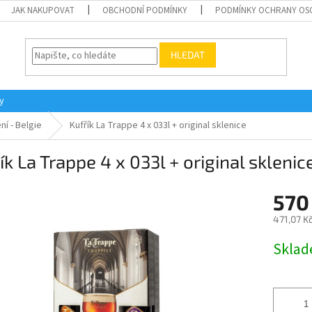
JAK NAKUPOVAT
OBCHODNÍ PODMÍNKY
PODMÍNKY OCHRANY OS
HLEDAT
y
ní - Belgie
Kufřík La Trappe 4 x 033l + original sklenice
ík La Trappe 4 x 033l + original sklenic
570
471,07 K
Měrná
Skla
cena: