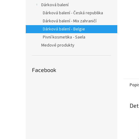
n
Dárková balení
e
Dárková balení - Česká republika
l
Dárková balení - Mix zahraničí
Dárková balení - Belgie
Pivní kosmetika - Saela
Medové produkty
Facebook
Popi
Det