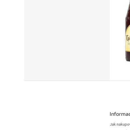
Z
á
p
a
t
Informac
í
Jak nakupo