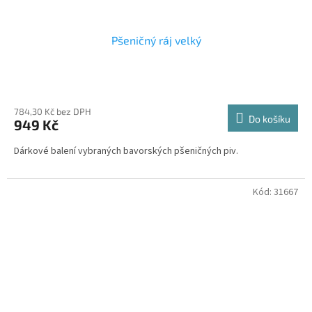
Pšeničný ráj velký
784,30 Kč bez DPH
Do košíku
949 Kč
Dárkové balení vybraných bavorských pšeničných piv.
Kód:
31667