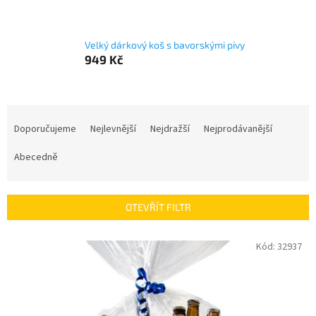
Velký dárkový koš s bavorskými pivy
949 Kč
Ř
a
Doporučujeme
Nejlevnější
Nejdražší
Nejprodávanější
z
e
Abecedně
n
í
p
OTEVŘÍT FILTR
r
o
V
Kód:
32937
d
ý
u
p
k
i
t
s
ů