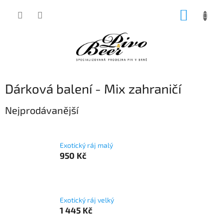
Přejít
NÁKUP
na
obsah
KOŠÍK
Dárková balení - Mix zahraničí
Nejprodávanější
Exotický ráj malý
950 Kč
Exotický ráj velký
1 445 Kč