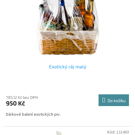
p
r
o
d
u
k
t
ů
Exotický ráj malý
785,12 Kč bez DPH
Do košíku
950 Kč
Dárkové balení exotických piv.
Kód:
121403