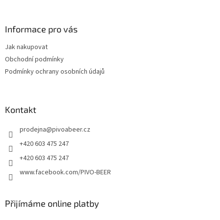
á
á
d
p
a
a
Informace pro vás
c
t
í
Jak nakupovat
í
p
Obchodní podmínky
r
v
Podmínky ochrany osobních údajů
k
y
v
ý
Kontakt
p
i
prodejna
@
pivoabeer.cz
s
+420 603 475 247
u
+420 603 475 247
www.facebook.com/PIVO-BEER
Přijímáme online platby