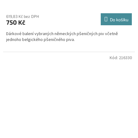
619,83 Kč bez DPH
Do košíku
750 Kč
Dárkové balení vybraných německých pšeničných piv včetně
jednoho belgického pšeničného piva.
Kód:
216330