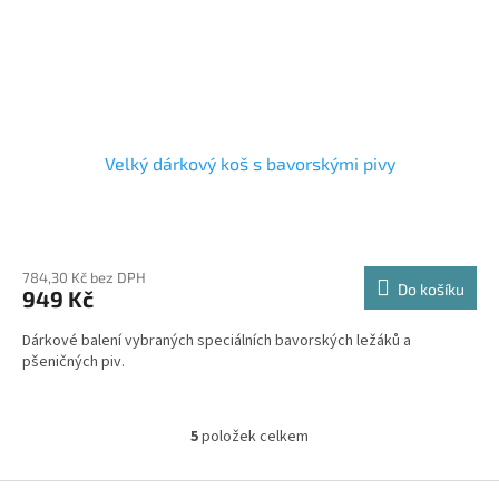
Velký dárkový koš s bavorskými pivy
784,30 Kč bez DPH
Do košíku
949 Kč
Dárkové balení vybraných speciálních bavorských ležáků a
pšeničných piv.
5
položek celkem
O
v
l
Z