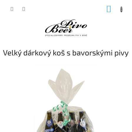
Přejít
NÁKUP
na
obsah
KOŠÍK
Velký dárkový koš s bavorskými pivy