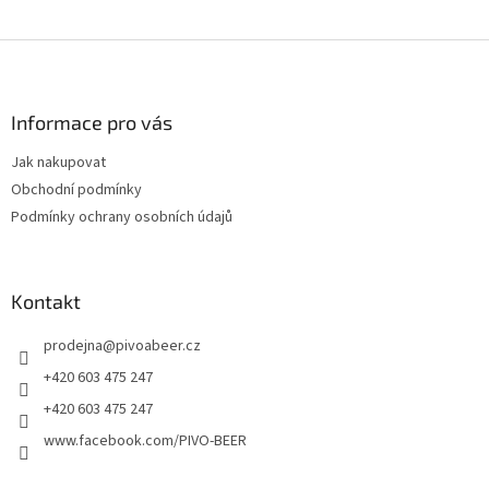
Z
á
p
a
Informace pro vás
t
Jak nakupovat
í
Obchodní podmínky
Podmínky ochrany osobních údajů
Kontakt
prodejna
@
pivoabeer.cz
+420 603 475 247
+420 603 475 247
www.facebook.com/PIVO-BEER