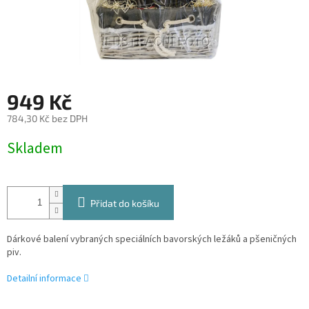
949 Kč
784,30 Kč bez DPH
Měrná
Skladem
cena:
Přidat do košíku
Dárkové balení vybraných speciálních bavorských ležáků a pšeničných
piv.
Detailní informace