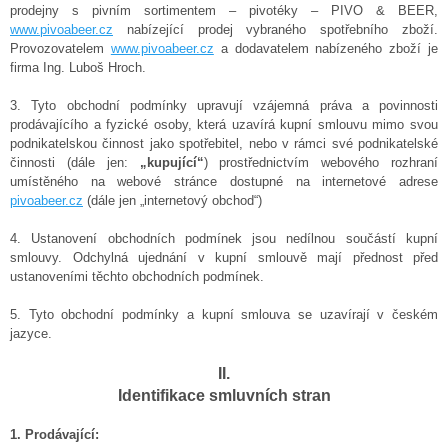
prodejny s pivním sortimentem – pivotéky – PIVO & BEER,
www.pivoabeer.cz
nabízející prodej vybraného spotřebního zboží.
Provozovatelem
www.pivoabeer.cz
a dodavatelem nabízeného zboží je
firma Ing. Luboš Hroch.
3.
Tyto obchodní podmínky upravují vzájemná práva a povinnosti
prodávajícího a fyzické osoby, která uzavírá kupní smlouvu mimo svou
podnikatelskou činnost jako spotřebitel, nebo v rámci své podnikatelské
činnosti (dále jen:
„kupující“
) prostřednictvím webového rozhraní
umístěného na webové stránce dostupné na internetové adrese
pivoabeer.cz
(dále jen „internetový obchod“)
4. Ustanovení obchodních podmínek jsou nedílnou součástí kupní
smlouvy. Odchylná ujednání v kupní smlouvě mají přednost před
ustanoveními těchto obchodních podmínek.
5. Tyto obchodní podmínky a kupní smlouva se uzavírají v českém
jazyce.
II.
Identifikace smluvních stran
1. Prodávající: