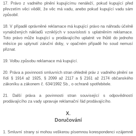
17. Právo z vadného plnění kupujícímu nenáleží, pokud kupující před
převzetím věci věděl, že věc má vadu, anebo pokud kupující vadu sám
způsobil.
18. V případě oprávněné reklamace má kupující právo na náhradu účelně
vynaložených nákladů vzniklých v souvislosti s uplatněním reklamace.
Toto právo může kupující u prodávajícího uplatnit ve lhůtě do jednoho
měsíce po uplynutí záruční doby, v opačném případě ho soud nemusí
přiznat.
19. Volbu způsobu reklamace má kupující.
20. Práva a povinnosti smluvních stran ohledně práv z vadného plnění se
řídí § 1914 až 1925, § 2099 až 2117 a § 2161 až 2174 občanského
zákoníku a zákonem č. 634/1992 Sb., o ochraně spotřebitele.
21. Další práva a povinnosti stran související s odpovědností
prodávajícího za vady upravuje reklamační řád prodávajícího.
X.
Doručování
1. Smluvní strany si mohou veškerou písemnou korespondenci vzájemně