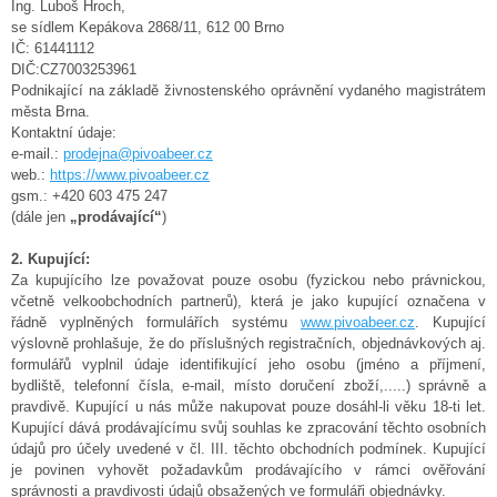
Ing. Luboš Hroch,
se sídlem Kepákova 2868/11, 612 00 Brno
IČ: 61441112
DIČ:CZ7003253961
Podnikající na základě živnostenského oprávnění vydaného magistrátem
města Brna.
Kontaktní údaje:
e-mail.:
prodejna@pivoabeer.cz
web.:
https://www.pivoabeer.cz
gsm.: +420 603 475 247
(dále jen
„prodávající“
)
2. Kupující:
Za kupujícího lze považovat pouze osobu (fyzickou nebo právnickou,
včetně velkoobchodních partnerů), která je jako kupující označena v
řádně vyplněných formulářích systému
www.pivoabeer.cz
. Kupující
výslovně prohlašuje, že do příslušných registračních, objednávkových aj.
formulářů vyplnil údaje identifikující jeho osobu (jméno a příjmení,
bydliště, telefonní čísla, e-mail, místo doručení zboží,.....) správně a
pravdivě. Kupující u nás může nakupovat pouze dosáhl-li věku 18-ti let.
Kupující dává prodávajícímu svůj souhlas ke zpracování těchto osobních
údajů pro účely uvedené v čl. III. těchto obchodních podmínek. Kupující
je povinen vyhovět požadavkům prodávajícího v rámci ověřování
správnosti a pravdivosti údajů obsažených ve formuláři objednávky.