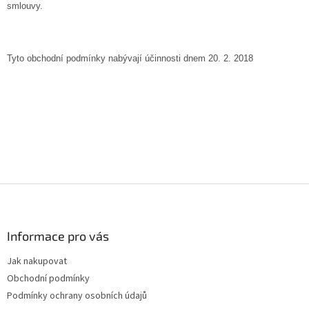
smlouvy.
Tyto obchodní podmínky nabývají účinnosti dnem 20. 2. 2018
Z
á
p
a
Informace pro vás
t
Jak nakupovat
í
Obchodní podmínky
Podmínky ochrany osobních údajů