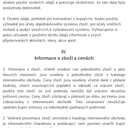
účelem použití osobních údajů a potvrzuje skutečnost, že tato data byla
poskytnuta dobrovolně.
4. Osobní údaje, potřebné pro komunikaci s kupujícím, budou použity
výhradně pro účely objednávkového systému zboží, pro účely vnitřních
rozborů a analýz sloužících k vyhodnocení systému. Vyhrazujeme si
právo uživatele s použitím těchto údajů informovat o svých
připravovaných aktivitách, slevy, akce apod.
IV.
Informace o zboží a cenách
1. Informace o zboží, včetně uvedení cen jednotlivého zboží a jeho
hlavních vlastností, jsou uvedeny u jednotlivého zboží v katalogu
internetového obchodu. Ceny zboží jsou uvedeny včetně daně z přidané
hodnoty, všech souvisejících poplatků a nákladů za vrácení zboží,
jestliže toto zboží ze své podstaty nemůže být vráceno obvyklou
poštovní cestou. Ceny zboží zůstávají v platnosti po dobu, po kterou jsou
zobrazovány v internetovém obchodě. Toto ustanovení nevylučuje
sjednání kupní smlouvy za individuálně sjednaných podmínek.
2. Veškerá prezentace zboží umístěná v katalogu internetového obchodu
je informativního charakteru a prodávající není povinen uzavřít kupní