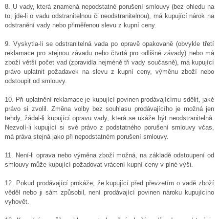
8. U vady, která znamená nepodstatné porušení smlouvy (bez ohledu na
to, jde-li o vadu odstranitelnou či neodstranitelnou), má kupující nárok na
odstranění vady nebo přiměřenou slevu z kupní ceny.
9. Vyskytla-li se odstranitelná vada po opravě opakovaně (obvykle třetí
reklamace pro stejnou závadu nebo čtvrtá pro odlišné závady) nebo má
zboží větší počet vad (zpravidla nejméně tři vady současně), má kupující
právo uplatnit požadavek na slevu z kupní ceny, výměnu zboží nebo
odstoupit od smlouvy.
10. Při uplatnění reklamace je kupující povinen prodávajícímu sdělit, jaké
právo si zvolil. Změna volby bez souhlasu prodávajícího je možná jen
tehdy, žádal-li kupující opravu vady, která se ukáže být neodstranitelná.
Nezvolí-li kupující si své právo z podstatného porušení smlouvy včas,
má práva stejná jako při nepodstatném porušení smlouvy.
11. Není-li oprava nebo výměna zboží možná, na základě odstoupení od
smlouvy může kupující požadovat vrácení kupní ceny v plné výši.
12. Pokud prodávající prokáže, že kupující před převzetím o vadě zboží
věděl nebo ji sám způsobil, není prodávající povinen nároku kupujícího
vyhovět.