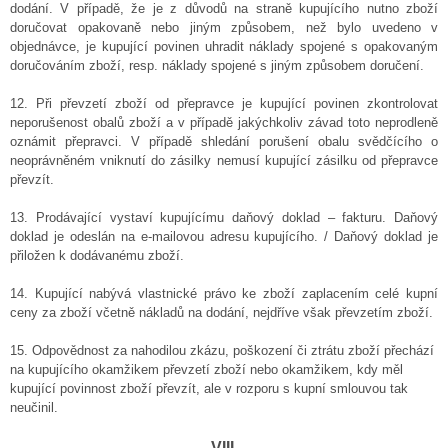
dodání. V případě, že je z důvodů na straně kupujícího nutno zboží
doručovat opakovaně nebo jiným způsobem, než bylo uvedeno v
objednávce, je kupující povinen uhradit náklady spojené s opakovaným
doručováním zboží, resp. náklady spojené s jiným způsobem doručení.
12. Při převzetí zboží od přepravce je kupující povinen zkontrolovat
neporušenost obalů zboží a v případě jakýchkoliv závad toto neprodleně
oznámit přepravci. V případě shledání porušení obalu svědčícího o
neoprávněném vniknutí do zásilky nemusí kupující zásilku od přepravce
převzít.
13. Prodávající vystaví kupujícímu daňový doklad – fakturu. Daňový
doklad je odeslán na e-mailovou adresu kupujícího. / Daňový doklad je
přiložen k dodávanému zboží.
14. Kupující nabývá vlastnické právo ke zboží zaplacením celé kupní
ceny za zboží včetně nákladů na dodání, nejdříve však převzetím zboží.
15. Odpovědnost za nahodilou zkázu, poškození či ztrátu zboží přechází
na kupujícího okamžikem převzetí zboží nebo okamžikem, kdy měl
kupující povinnost zboží převzít, ale v rozporu s kupní smlouvou tak
neučinil.
VIII.