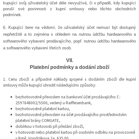
kupující svůj uživatelský účet déle nevyužívá, či v případě, kdy kupující
poruší své povinnosti z kupní smlouvy nebo těchto obchodních
podmínek.
6. Kupující bere na vědomí, že uživatelský účet nemusí být dostupný
nepřetržitě a to zejména s ohledem na nutnou údržbu hardwarového a
softwarového vybavení prodávajícího, popř. nutnou údržbu hardwarového
a softwarového vybavení třetích osob.
VII.
Platební podmínky a dodání zboží
1.
Cenu zboží a případné náklady spojené s dodáním zboží dle kupní
smlouvy může kupující uhradit následujícími způsoby:
bezhotovostně převodem na bankovní účet prodávajícího č.:
2597848002/5500, vedený u Raiffeisenbank,
bezhotovostně platební kartou,
bezhotovostně převodem na účet prodávajícího prostřednictvím
platební brány COMGATE,
dobírkou v hotovosti při předání zboží,
v hotovosti nebo platební kartou při osobním odběru na provozovně
v Brně, Vondrákova 2a, 635 00