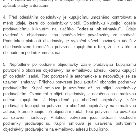
způsob platby a doručení.
4. Před odesláním objednávky je kupujícímu umožněno kontrolovat a
měnit údaje, které do objednávky vložil. Objednávku kupující odešle
prodávajícímu kliknutím na tlačítko
"odeslat objednávku"
. Údaje
uvedené v objednávce jsou prodávajícím považovány za správné.
Podmínkou platnosti objednávky je vyplnění všech povinných údajů v
objednávkovém formuláři a potvrzení kupujícího o tom, že se s těmito
obchodními podmínkami seznámil.
5. Neprodleně po obdržení objednávky zašle prodávající kupujícímu
potvrzení o obdržení objednávky na e-mailovou adresu, kterou kupující
při objednání zadal. Toto potvrzení je automatické a nepovažuje se za
uzavření smlouvy. Přílohou potvrzení jsou aktuální obchodní podmínky
prodávajícího. Kupní smlouva je uzavřena až po přijetí objednávky
prodávajícím. Oznámení o přijetí objednávky je doručeno na e-mailovou
adresu kupujícího. / Neprodleně po obdržení objednávky zašle
prodávající kupujícímu potvrzení o obdržení objednávky na e-mailovou
adresu, kterou kupující při objednání zadal. Toto potvrzení se považuje
za uzavření smlouvy. Přílohou potvrzení jsou aktuální obchodní
podmínky prodávajícího. Kupní smlouva je uzavřena potvrzením
objednávky prodávajícím na e-mailovou adresu kupujícího.