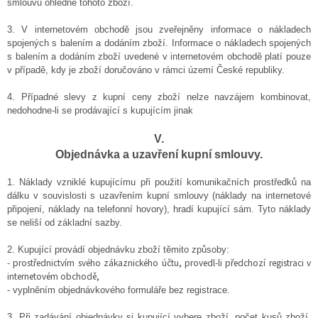
smlouvu ohledně tohoto zboží.
3. V internetovém obchodě jsou zveřejněny informace o nákladech
spojených s balením a dodáním zboží. Informace o nákladech spojených
s balením a dodáním zboží uvedené v internetovém obchodě platí pouze
v případě, kdy je zboží doručováno v rámci území České republiky.
4. Případné slevy z kupní ceny zboží nelze navzájem kombinovat,
nedohodne-li se prodávající s kupujícím jinak
V.
Objednávka a uzavření kupní smlouvy.
1. Náklady vzniklé kupujícímu při použití komunikačních prostředků na
dálku v souvislosti s uzavřením kupní smlouvy (náklady na internetové
připojení, náklady na telefonní hovory), hradí kupující sám. Tyto náklady
se neliší od základní sazby.
2. Kupující provádí objednávku zboží těmito způsoby:
- prostřednictvím svého zákaznického účtu, provedl-li předchozí registraci v
internetovém obchodě,
- vyplněním objednávkového formuláře bez registrace.
3. Při zadávání objednávky si kupující vybere zboží, počet kusů zboží,