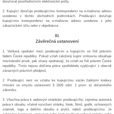
doručovat prostřednictvím elektronické pošty.
2. Kupující doručuje prodávajícímu korespondenci na e-mailovou adresu
uvedenou v těchto obchodních podmínkách. Prodávající doručuje
kupujícímu korespondenci na e-mailovou adresu uvedenou v jeho
zákaznickém účtu nebo v objednávce.
XI.
Závěrečná ustanovení
1.
Veškerá ujednání mezi prodávajícím a kupujícím se řídí právním
řádem České republiky. Pokud vztah založený kupní smlouvou obsahuje
mezinárodní prvek, pak strany sjednávají, že vztah se řídí právem České
republiky. Tímto nejsou dotčena práva spotřebitele vyplývající z obecně
závazných právních předpisů.
2.
Prodávající není ve vztahu ke kupujícímu vázán žádnými kodexy
chování ve smyslu ustanovení § 1826 odst. 1 písm. e) občanského
zákoníku.
3. Všechna práva k webovým stránkám prodávajícího, zejména autorská
práva k obsahu, včetně rozvržení stránky, fotek, filmů, grafik, ochranných
známek, loga a dalšího obsahu a prvků, náleží prodávajícímu. Je