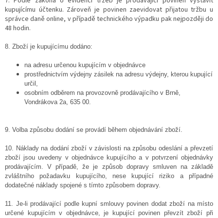
7. Podle zákona o evidenci tržeb je prodávající povinen vystavit
kupujícímu účtenku. Zároveň je povinen zaevidovat přijatou tržbu u
správce daně online, v případě technického výpadku pak nejpozději do
48 hodin.
8. Zboží je kupujícímu dodáno:
na adresu určenou kupujícím v objednávce
prostřednictvím výdejny zásilek na adresu výdejny, kterou kupující
určil,
osobním odběrem na provozovně prodávajícího v Brně,
Vondrákova 2a, 635 00.
9. Volba způsobu dodání se provádí během objednávání zboží.
10. Náklady na dodání zboží v závislosti na způsobu odeslání a převzetí
zboží jsou uvedeny v objednávce kupujícího a v potvrzení objednávky
prodávajícím. V případě, že je způsob dopravy smluven na základě
zvláštního požadavku kupujícího, nese kupující riziko a případné
dodatečné náklady spojené s tímto způsobem dopravy.
11. Je-li prodávající podle kupní smlouvy povinen dodat zboží na místo
určené kupujícím v objednávce, je kupující povinen převzít zboží při