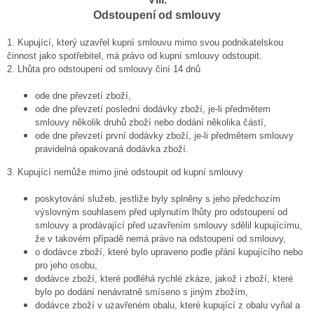
Odstoupení od smlouvy
1. Kupující, který uzavřel kupní smlouvu mimo svou podnikatelskou
činnost jako spotřebitel, má právo od kupní smlouvy odstoupit.
2. Lhůta pro odstoupení od smlouvy činí 14 dnů
ode dne převzetí zboží,
ode dne převzetí poslední dodávky zboží, je-li předmětem
smlouvy několik druhů zboží nebo dodání několika částí,
ode dne převzetí první dodávky zboží, je-li předmětem smlouvy
pravidelná opakovaná dodávka zboží.
3.
Kupující nemůže mimo jiné odstoupit od kupní smlouvy
poskytování služeb, jestliže byly splněny s jeho předchozím
výslovným souhlasem před uplynutím lhůty pro odstoupení od
smlouvy a prodávající před uzavřením smlouvy sdělil kupujícímu,
že v takovém případě nemá právo na odstoupení od smlouvy,
o dodávce zboží, které bylo upraveno podle přání kupujícího nebo
pro jeho osobu,
dodávce zboží, které podléhá rychlé zkáze, jakož i zboží, které
bylo po dodání nenávratně smíseno s jiným zbožím,
dodávce zboží v uzavřeném obalu, které kupující z obalu vyňal a