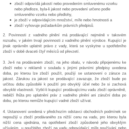
zboží odpovídá jakostí nebo provedením smluvenému vzorku
nebo předloze, byla-li jakost nebo provedení určeno podle
smluveného vzorku nebo předlohy,
je zboží v odpovídajícím množství, míře nebo hmotnosti a
zboží vyhovuje požadavkům právních předpisů.
2.
Povinnosti z vadného plnění má prodávající nejméně v takovém
rozsahu, v jakém trvají povinnosti z vadného plnění výrobce. Kupující je
jinak oprávněn uplatnit právo z vady, která se vyskytne u spotřebního
zboží v době dvaceti čtyř měsíců od převzetí.
3. Je-li na prodávaném zboží, na jeho obalu, v návodu připojenému ke
zboží nebo v reklamě v souladu s jinými právními předpisy uvedena
doba, po kterou lze zboží použít, použijí se ustanovení o záruce za
jakost. Zárukou za jakost se prodávající zavazuje, že zboží bude po
určitou dobu způsobilé k použití pro obvyklý účel nebo že si zachová
obvyklé vlastnosti. Vytkl-li kupující prodávajícímu vadu zboží oprávněně,
neběží lhůta pro uplatnění práv z vadného plnění ani záruční doba po
dobu, po kterou nemůže kupující vadné zboží užívat.
4. Ustanovení uvedená v předchozím odstavci obchodních podmínek se
nepoužijí u zboží prodávaného za nižší cenu na vadu, pro kterou byla
nižší cena ujednána, na opotřebení zboží způsobené jeho obvyklým
užíváním, u použitého zboží na vadu odpovídající míře používání nebo