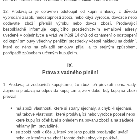
12. Prodávající je oprávněn odstoupit od kupní smlouvy z důvodu
vyprodání zásob, nedostupnosti zboží, nebo když výrobce, dovozce nebo
dodavatel zboží přerušil výrobu nebo dovoz zboží. Prodávající
bezodkladně informuje kupujícího prostřednictvím e-mailové adresy
uvedené v objednávce a vrátí ve lhůtě 14 dnů od oznámení o odstoupení
od kupní smlouvy všechny peněžní prostředky včetně nákladů na dodání,
které od něho na základě smlouvy přijal, a to stejným způsobem,
popřípadě způsobem určeným kupujícím.
IX.
Práva z vadného plnění
1.
Prodávající zodpovídá kupujícímu, že zboží při převzetí nemá vady.
Zejména prodávající odpovídá kupujícímu, že v době, kdy kupující zboží
převzal
má zboží vlastnosti, které si strany ujednaly, a chybí-li ujednání,
má takové vlastnosti, které prodávající nebo výrobce popsal nebo
které kupující očekával s ohledem na povahu zboží a na základě
reklamy jimi prováděné,
se zboží hodí k účelu, který pro jeho použití prodávající uvádí
nebo ke kterému se zboží tohoto druhu obvykle používá,