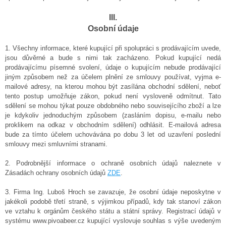
III.
Osobní údaje
1. Všechny informace, které kupující při spolupráci s prodávajícím uvede,
jsou důvěrné a bude s nimi tak zacházeno. Pokud kupující nedá
prodávajícímu písemné svolení, údaje o kupujícím nebude prodávající
jiným způsobem než za účelem plnění ze smlouvy používat, vyjma e-
mailové adresy, na kterou mohou být zasílána obchodní sdělení, neboť
tento postup umožňuje zákon, pokud není vysloveně odmítnut. Tato
sdělení se mohou týkat pouze obdobného nebo souvisejícího zboží a lze
je kdykoliv jednoduchým způsobem (zasláním dopisu, e-mailu nebo
proklikem na odkaz v obchodním sdělení) odhlásit. E-mailová adresa
bude za tímto účelem uchovávána po dobu 3 let od uzavření poslední
smlouvy mezi smluvními stranami.
2.
Podrobnější informace o ochraně osobních údajů naleznete v
Zásadách ochrany osobních údajů
ZDE
.
3.
Firma Ing. Luboš Hroch se zavazuje, že osobní údaje neposkytne v
jakékoli podobě třetí straně, s výjimkou případů, kdy tak stanoví zákon
ve vztahu k orgánům českého státu a státní správy. Registrací údajů v
systému www.pivoabeer.cz kupující vyslovuje souhlas s výše uvedeným