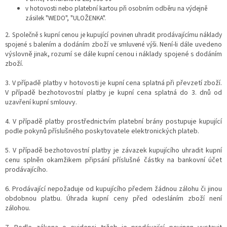
v hotovosti nebo platební kartou při osobním odběru na výdejně
zásilek "WEDO", "ULOŽENKA".
2.
Společně s kupní cenou je kupující povinen uhradit prodávajícímu náklady
spojené s balením a dodáním zboží ve smluvené výši.
Není-li dále uvedeno
výslovně jinak, rozumí se dále kupní cenou i náklady spojené s dodáním
zboží.
3. V případě platby v hotovosti je kupní cena splatná při převzetí zboží.
V případě bezhotovostní platby je kupní cena splatná do 3. dnů od
uzavření kupní smlouvy.
4. V případě platby prostřednictvím platební brány postupuje kupující
podle pokynů příslušného poskytovatele elektronických plateb.
5. V případě bezhotovostní platby je závazek kupujícího uhradit kupní
cenu splněn okamžikem připsání příslušné částky na bankovní účet
prodávajícího.
6. Prodávající nepožaduje od kupujícího předem žádnou zálohu či jinou
obdobnou platbu. Úhrada kupní ceny před odesláním zboží není
zálohou.