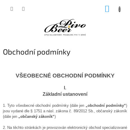
Přejít
NÁKUP
na
obsah
KOŠÍK
Obchodní podmínky
VŠEOBECNÉ OBCHODNÍ PODMÍNKY
I.
Základní ustanovení
1. Tyto všeobecné obchodní podmínky (dále jen
„obchodní podmínky“
)
jsou vydané dle § 1751 a násl. zákona č. 89/2012 Sb., občanský zákoník
(dále jen
„občanský zákoník“
)
2. Na těchto stránkách je provozován elektronický obchod specializované