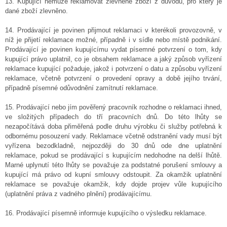
13. Kupující nemůže reklamovat zlevněné zboží z důvodu, pro který je
dané zboží zlevněno.
14. Prodávající je povinen přijmout reklamaci v kterékoli provozovně, v
níž je přijetí reklamace možné, případně i v sídle nebo místě podnikání.
Prodávající je povinen kupujícímu vydat písemné potvrzení o tom, kdy
kupující právo uplatnil, co je obsahem reklamace a jaký způsob vyřízení
reklamace kupující požaduje, jakož i potvrzení o datu a způsobu vyřízení
reklamace, včetně potvrzení o provedení opravy a době jejího trvání,
případně písemné odůvodnění zamítnutí reklamace.
15. Prodávající nebo jím pověřený pracovník rozhodne o reklamaci ihned,
ve složitých případech do tří pracovních dnů. Do této lhůty se
nezapočítává doba přiměřená podle druhu výrobku či služby potřebná k
odbornému posouzení vady. Reklamace včetně odstranění vady musí být
vyřízena bezodkladně, nejpozději do 30 dnů ode dne uplatnění
reklamace, pokud se prodávající s kupujícím nedohodne na delší lhůtě.
Marné uplynutí této lhůty se považuje za podstatné porušení smlouvy a
kupující má právo od kupní smlouvy odstoupit. Za okamžik uplatnění
reklamace se považuje okamžik, kdy dojde projev vůle kupujícího
(uplatnění práva z vadného plnění) prodávajícímu.
16. Prodávající písemně informuje kupujícího o výsledku reklamace.