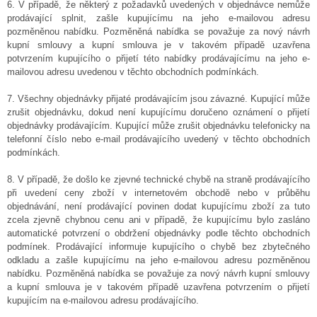
6. V případě, že některý z požadavků uvedených v objednávce nemůže
prodávající splnit, zašle kupujícímu na jeho e-mailovou adresu
pozměněnou nabídku. Pozměněná nabídka se považuje za nový návrh
kupní smlouvy a kupní smlouva je v takovém případě uzavřena
potvrzením kupujícího o přijetí této nabídky prodávajícímu na jeho e-
mailovou adresu uvedenou v těchto obchodních podmínkách.
7. Všechny objednávky přijaté prodávajícím jsou závazné. Kupující může
zrušit objednávku, dokud není kupujícímu doručeno oznámení o přijetí
objednávky prodávajícím. Kupující může zrušit objednávku telefonicky na
telefonní číslo nebo e-mail prodávajícího uvedený v těchto obchodních
podmínkách.
8. V případě, že došlo ke zjevné technické chybě na straně prodávajícího
při uvedení ceny zboží v internetovém obchodě nebo v průběhu
objednávání, není prodávající povinen dodat kupujícímu zboží za tuto
zcela zjevně chybnou cenu ani v případě, že kupujícímu bylo zasláno
automatické potvrzení o obdržení objednávky podle těchto obchodních
podmínek. Prodávající informuje kupujícího o chybě bez zbytečného
odkladu a zašle kupujícímu na jeho e-mailovou adresu pozměněnou
nabídku. Pozměněná nabídka se považuje za nový návrh kupní smlouvy
a kupní smlouva je v takovém případě uzavřena potvrzením o přijetí
kupujícím na e-mailovou adresu prodávajícího.