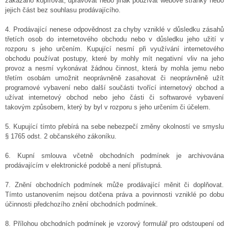
zakázáno kopírovat, upravovat nebo jinak používat webové stránky nebo
jejich část bez souhlasu prodávajícího.
4. Prodávající nenese odpovědnost za chyby vzniklé v důsledku zásahů
třetích osob do internetového obchodu nebo v důsledku jeho užití v
rozporu s jeho určením. Kupující nesmí při využívání internetového
obchodu používat postupy, které by mohly mít negativní vliv na jeho
provoz a nesmí vykonávat žádnou činnost, která by mohla jemu nebo
třetím osobám umožnit neoprávněně zasahovat či neoprávněně užít
programové vybavení nebo další součásti tvořící internetový obchod a
užívat internetový obchod nebo jeho části či softwarové vybavení
takovým způsobem, který by byl v rozporu s jeho určením či účelem.
5. Kupující tímto přebírá na sebe nebezpečí změny okolností ve smyslu
§ 1765 odst. 2 občanského zákoníku.
6. Kupní smlouva včetně obchodních podmínek je archivována
prodávajícím v elektronické podobě a není přístupná.
7. Znění obchodních podmínek může prodávající měnit či doplňovat.
Tímto ustanovením nejsou dotčena práva a povinnosti vzniklé po dobu
účinnosti předchozího znění obchodních podmínek.
8. Přílohou obchodních podmínek je vzorový formulář pro odstoupení od