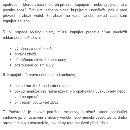
opotřebení, kterou zboží mělo při převzetí kupujícím, nebo vyplývá-li to z
povahy zboží. Právo z vadného plnění kupujícímu nenáleží, pokud před
převzetím zboží věděl, že zboží má vadu, anebo pokud vadu sám
kupující způsobil.
5. V případě výskytu vady může kupující prodávajícímu předložit
reklamaci a požadovat
výměnu za nové zboží,
opravu zboží,
přiměřenou slevu z kupní ceny,
odstoupení od smlouvy.
6.
Kupující má právo odstoupit od smlouvy,
pokud má zboží podstatnou vadu,
pokud nemůže věc řádně užívat pro opakovaný výskyt vady nebo
vad po opravě,
při větším počtu vad zboží.
7.
Podstatné je takové porušení smlouvy, o němž strana porušující
smlouvu již při uzavření smlouvy věděla nebo musela vědět, že by druhá
strana smlouvu neuzavřela, pokud by toto porušení předvídala.