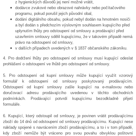
z hygienických důvodů jej není možné vrátit,
dodávce zvukové nebo obrazové nahrávky nebo počítačového
programu, pokud porušil jejich původní obal,
dodání digitálního obsahu, pokud nebyl dodán na hmotném nosiči
a byl dodán s předchozím výslovným souhlasem kupujícího před
uplynutím lhůty pro odstoupení od smlouvy a prodávající před
uzavřením smlouvy sdělil kupujícímu, že v takovém případě nemá
právo na odstoupení od smlouvy,
v dalších případech uvedených v § 1837 občanského zákoníku.
4.
Pro dodržení lhůty pro odstoupení od smlouvy musí kupující odeslat
prohlášení o odstoupení ve lhůtě pro odstoupení od smlouvy.
5. Pro odstoupení od kupní smlouvy může kupující využít vzorový
formulář k odstoupení od smlouvy poskytovaný prodávajícím.
Odstoupení od kupní smlouvy zašle kupující na e-mailovou nebo
doručovací adresu prodávajícího uvedenou v těchto obchodních
podmínkách. Prodávající potvrdí kupujícímu bezodkladně přijetí
formuláře.
6. Kupující, který odstoupil od smlouvy, je povinen vrátit prodávajícímu
zboží do 14 dnů od odstoupení od smlouvy prodávajícímu. Kupující nese
náklady spojené s navrácením zboží prodávajícímu, a to i v tom případě,
kdy zboží nemůže být vráceno pro svou povahu obvyklou poštovní