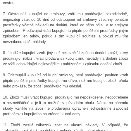
cestou.
7. Odstoupí-li kupující od smlouvy, vrátí mu prodávající bezodkladně,
nejpozději však do 30 dnů od odstoupení od smlouvy všechny peněžní
prostředky včetně nákladů na dodání, které od něho přijal, a to stejným
způsobem. Prodávající vrátí kupujícímu přijaté peněžení prostředky jiným
způsobem jen tehdy, pokud s tím kupující souhlasí a pokud mu tím
nevzniknou další náklady.
8. Jestliže kupující zvolil jiný než nejlevnější způsob dodání zboží, který
prodávající nabízí, vrátí prodávající kupujícímu náklady na dodání zboží
ve výši odpovídající nejlevnějšímu nabízenému způsobu dodání zboží.
9. Odstoupí-li kupující od kupní smlouvy, není prodávající povinen vrátit
přijaté peněžní prostředky kupujícímu dříve, než mu kupující zboží předá
nebo prokáže, že zboží prodávajícímu odeslal.
10. Zboží musí vrátit kupující prodávajícímu nepoškozené, neopotřebené
a neznečištěné a je-li to možné, v původním obalu. Nárok na náhradu
škody vzniklé na zboží je prodávající oprávněn jednostranně započíst
proti nároku kupujícího na vrácení kupní ceny.
11. Zboží zasílá zákazník zpět na vlastní náklady. V případě, že
zákazník vrací zboží na dobírku, nebude zásilka námi převzata!