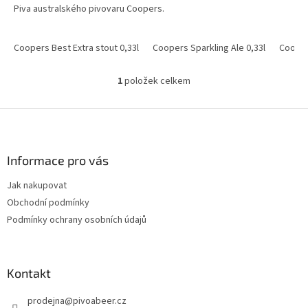
Piva australského pivovaru Coopers.
Coopers Best Extra stout 0,33l
Coopers Sparkling Ale 0,33l
Cooper
1
položek celkem
O
v
l
Z
á
á
d
p
a
a
Informace pro vás
c
t
í
Jak nakupovat
í
p
Obchodní podmínky
r
v
Podmínky ochrany osobních údajů
k
y
v
ý
Kontakt
p
i
prodejna
@
pivoabeer.cz