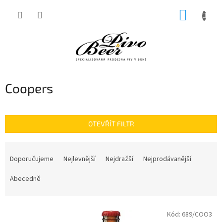
Přejít
NÁKUP
na
obsah
KOŠÍK
Coopers
OTEVŘÍT FILTR
Ř
a
Doporučujeme
Nejlevnější
Nejdražší
Nejprodávanější
z
e
Abecedně
n
í
V
p
Kód:
689/COO3
ý