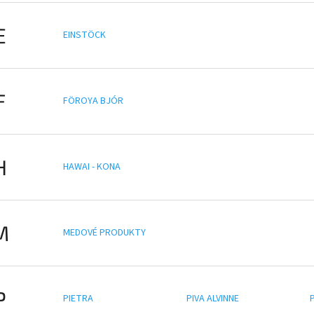
E
EINSTÖCK
F
FÖROYA BJÓR
H
HAWAI - KONA
M
MEDOVÉ PRODUKTY
P
PIETRA
PIVA ALVINNE