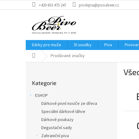
Přejít
+420 603 475 247
prodejna@pivoabeer.cz
na
obsah
Dárky pro muže
5l soudky
Piva
Pivovar
Domů
Prodávané značky
P
Vše
o
Přeskočit
s
Kategorie
kategorie
t
r
ESHOP
a
Dárkové pivní nosiče ze dřeva
n
Speciální dárkové láhve
n
í
Dárkové poukazy
p
Degustační sady
a
Zahraniční piva