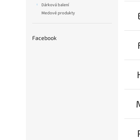
n
Dárková balení
e
Medové produkty
l
Facebook