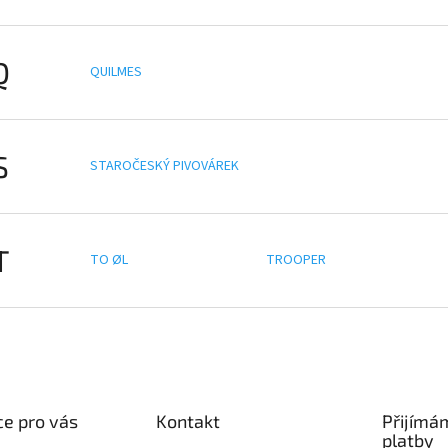
Q
QUILMES
S
STAROČESKÝ PIVOVÁREK
T
TO ØL
TROOPER
e pro vás
Kontakt
Přijímá
platby