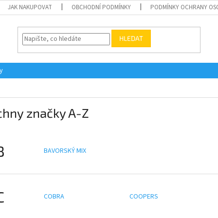
JAK NAKUPOVAT
OBCHODNÍ PODMÍNKY
PODMÍNKY OCHRANY OS
HLEDAT
y
chny značky A-Z
B
BAVORSKÝ MIX
C
COBRA
COOPERS