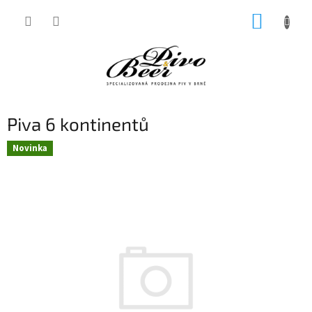
Přejít
NÁKUP
na
obsah
KOŠÍK
Piva 6 kontinentů
Novinka