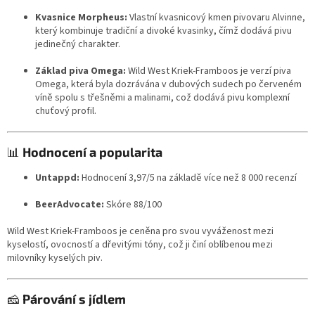
Kvasnice Morpheus:
Vlastní kvasnicový kmen pivovaru Alvinne,
který kombinuje tradiční a divoké kvasinky, čímž dodává pivu
jedinečný charakter.
Základ piva Omega:
Wild West Kriek-Framboos je verzí piva
Omega, která byla dozrávána v dubových sudech po červeném
víně spolu s třešněmi a malinami, což dodává pivu komplexní
chuťový profil.
📊
Hodnocení a popularita
Untappd:
Hodnocení 3,97/5 na základě více než 8 000 recenzí
BeerAdvocate:
Skóre 88/100
Wild West Kriek-Framboos je ceněna pro svou vyváženost mezi
kyselostí, ovocností a dřevitými tóny, což ji činí oblíbenou mezi
milovníky kyselých piv.
🧀
Párování s jídlem