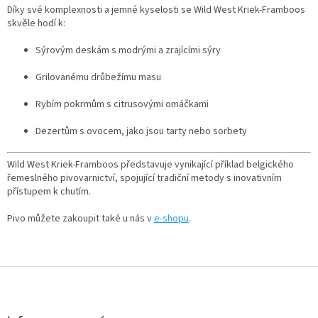
Díky své komplexnosti a jemné kyselosti se Wild West Kriek-Framboos
skvěle hodí k:
Sýrovým deskám s modrými a zrajícími sýry
Grilovanému drůbežímu masu
Rybím pokrmům s citrusovými omáčkami
Dezertům s ovocem, jako jsou tarty nebo sorbety
Wild West Kriek-Framboos představuje vynikající příklad belgického
řemeslného pivovarnictví, spojující tradiční metody s inovativním
přístupem k chutím.
Pivo můžete zakoupit také u nás v
e-shopu
.
Z
á
p