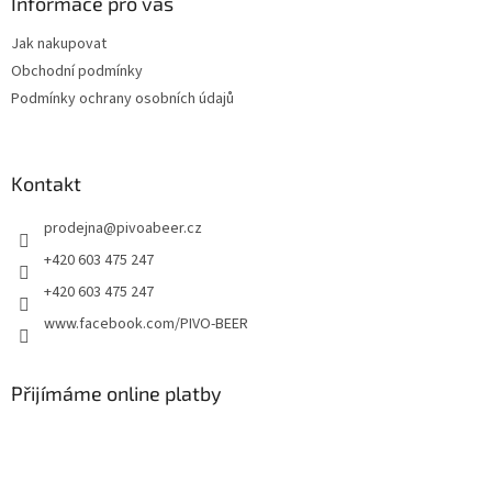
a
Informace pro vás
t
Jak nakupovat
í
Obchodní podmínky
Podmínky ochrany osobních údajů
Kontakt
prodejna
@
pivoabeer.cz
+420 603 475 247
+420 603 475 247
www.facebook.com/PIVO-BEER
Přijímáme online platby