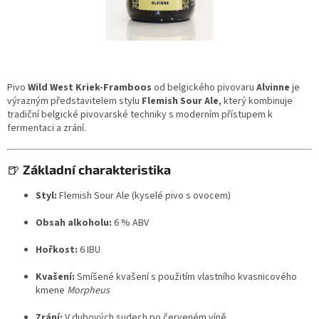
Pivo
Wild West Kriek-Framboos
od belgického pivovaru
Alvinne
je
výrazným představitelem stylu
Flemish Sour Ale
, který kombinuje
tradiční belgické pivovarské techniky s moderním přístupem k
fermentaci a zrání.
🍺
Základní charakteristika
Styl:
Flemish Sour Ale (kyselé pivo s ovocem)
Obsah alkoholu:
6 % ABV
Hořkost:
6 IBU
Kvašení:
Smíšené kvašení s použitím vlastního kvasnicového
kmene
Morpheus
Zrání:
V dubových sudech po červeném víně