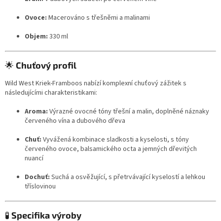
Ovoce:
Macerováno s třešněmi a malinami
Objem:
330 ml
🌟
Chuťový profil
Wild West Kriek-Framboos nabízí komplexní chuťový zážitek s
následujícími charakteristikami:
Aroma:
Výrazné ovocné tóny třešní a malin, doplněné náznaky
červeného vína a dubového dřeva
Chuť:
Vyvážená kombinace sladkosti a kyselosti, s tóny
červeného ovoce, balsamického octa a jemných dřevitých
nuancí
Dochuť:
Suchá a osvěžující, s přetrvávající kyselostí a lehkou
tříslovinou
🧪
Specifika výroby