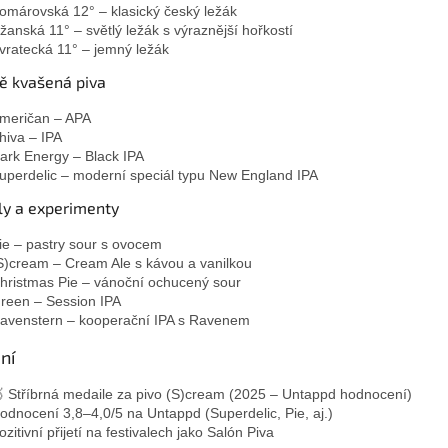
omárovská 12° – klasický český ležák
ižanská 11° – světlý ležák s výraznější hořkostí
vratecká 11° – jemný ležák
ě kvašená piva
meričan – APA
hiva – IPA
ark Energy – Black IPA
uperdelic – moderní speciál typu New England IPA
ly a experimenty
ie – pastry sour s ovocem
S)cream – Cream Ale s kávou a vanilkou
hristmas Pie – vánoční ochucený sour
reen – Session IPA
avenstern – kooperační IPA s Ravenem
ní
 Stříbrná medaile za pivo (S)cream (2025 – Untappd hodnocení)
odnocení 3,8–4,0/5 na Untappd (Superdelic, Pie, aj.)
ozitivní přijetí na festivalech jako Salón Piva