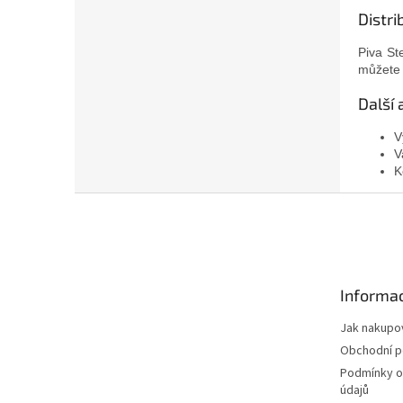
Distr
Piva St
můžete 
Další 
V
V
K
Z
á
p
a
t
Informac
í
Jak nakupo
Obchodní 
Podmínky o
údajů