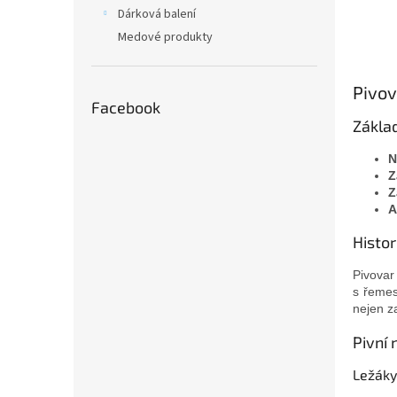
n
Dárková balení
e
Medové produkty
l
Pivov
Facebook
Zákla
N
Z
Z
A
Histor
Pivovar
s řemes
nejen za
Pivní 
Ležáky