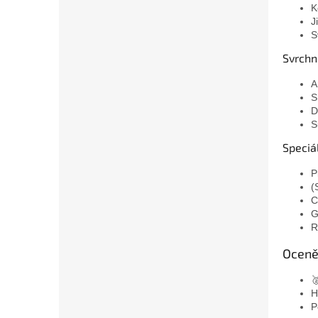
K
J
S
Svrchn
A
S
D
S
Speciá
P
(
C
G
R
Oceně

H
P