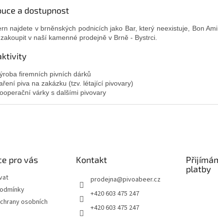
ibuce a dostupnost
ern najdete v brněnských podnicích jako Bar, který neexistuje, Bon A
zakoupit v naší kamenné prodejně v Brně - Bystrci.
aktivity
ýroba firemních pivních dárků
aření piva na zakázku (tzv. létající pivovary)
ooperační várky s dalšími pivovary
e pro vás
Kontakt
Přijímá
platby
vat
prodejna
@
pivoabeer.cz
podmínky
+420 603 475 247
chrany osobních
+420 603 475 247