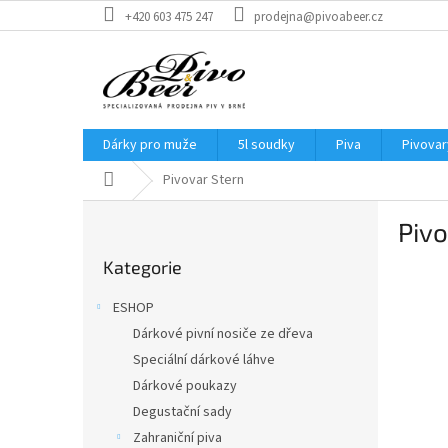
Přejít
+420 603 475 247
prodejna@pivoabeer.cz
na
obsah
Dárky pro muže
5l soudky
Piva
Pivovar
Domů
Pivovar Stern
P
Pivo
o
Přeskočit
s
Kategorie
kategorie
t
r
ESHOP
a
Dárkové pivní nosiče ze dřeva
n
Speciální dárkové láhve
n
í
Dárkové poukazy
p
Degustační sady
a
Zahraniční piva