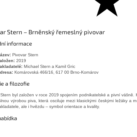
ar Stern – Brněnský řemeslný pivovar
dní informace
ázev:
Pivovar Stern
aložen:
2019
akladatelé:
Michael Stern a Kamil Gric
dresa:
Komárovská 466/16, 617 00 Brno-Komárov
ie a filozofie
 Stern byl založen v roce 2019 spojením podnikatelské a pivní vášně.
lnou výrobou piva, která osciluje mezi klasickými českými ležáky a 
kladatele, ale i hvězdu – symbol orientace a kvality.
nabídka