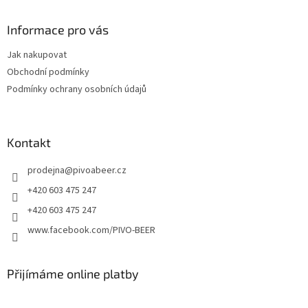
p
a
Informace pro vás
t
Jak nakupovat
í
Obchodní podmínky
Podmínky ochrany osobních údajů
Kontakt
prodejna
@
pivoabeer.cz
+420 603 475 247
+420 603 475 247
www.facebook.com/PIVO-BEER
Přijímáme online platby