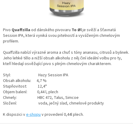
Pivo
Quaffzilla
od dánského pivovaru
To Øl
je svěží a šťavnatá
Session IPA, která vyniká svou pitelností a vyváženým chmelovým
profilem.​
Quaffzilla nabízí výrazné aroma a chuť s tóny ananasu, citrusů a bylinek.
Jeho lehké tělo a nižší obsah alkoholu z něj činí ideální volbu pro ty,
kteří hledají osvěžující pivo s plným chmelovým charakterem.​
Styl: Hazy Session IPA
Obsah alkoholu: 4,7 %​
Stupňovitost: 12,4°​
Objem balení: 0,44 l, plech​
Chmely: HBC 472, Talus, Simcoe​
Složení: voda, ječný slad, chmelové produkty
K dispozici v
e-shopu
v provedení 0,44l plech.
Z
á