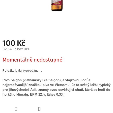
100 Kč
82,64 Kč bez DPH
Měrná
Momentálně nedostupné
cena:
Položka byla vyprodána…
Pivo Saigon (vietnamsky
Bia Saigon
) je vlajkovou lodí a
nejprodávanější značkou piva ve Vietnamu. Je to světlý ležák typický
pro jihovýchodní Asii, známý svou osvěžující chutí, která se hodí do
horkého klimatu. EPM 12%, láhev 0,33l.