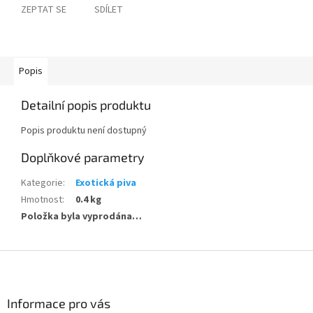
ZEPTAT SE
SDÍLET
Popis
Detailní popis produktu
Popis produktu není dostupný
Doplňkové parametry
Kategorie
:
Exotická piva
Hmotnost
:
0.4 kg
Položka byla vyprodána…
Z
á
p
a
Informace pro vás