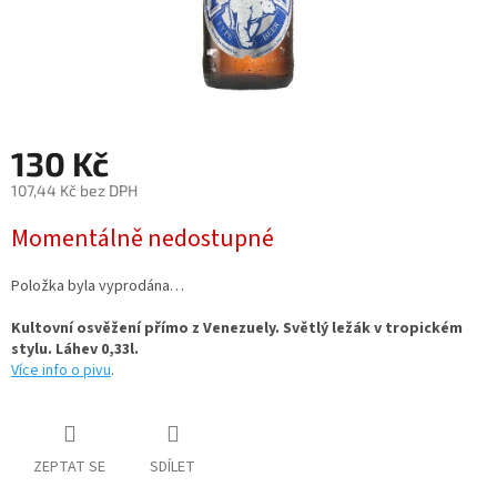
130 Kč
107,44 Kč bez DPH
Měrná
Momentálně nedostupné
cena:
Položka byla vyprodána…
Kultovní osvěžení přímo z Venezuely. Světlý ležák v tropickém
stylu. Láhev 0,33l.
Více info o pivu
.
ZEPTAT SE
SDÍLET