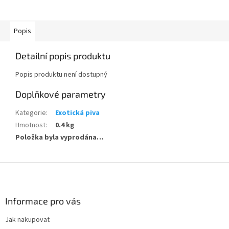
Popis
Detailní popis produktu
Popis produktu není dostupný
Doplňkové parametry
Kategorie
:
Exotická piva
Hmotnost
:
0.4 kg
Položka byla vyprodána…
Z
á
p
a
Informace pro vás
t
Jak nakupovat
í