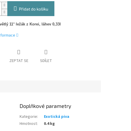
Přidat do košíku
ětlý 11° ležák z Korei, láhev 0,33l
informace
ZEPTAT SE
SDÍLET
Doplňkové parametry
Kategorie
:
Exotická piva
Hmotnost
:
0.4 kg