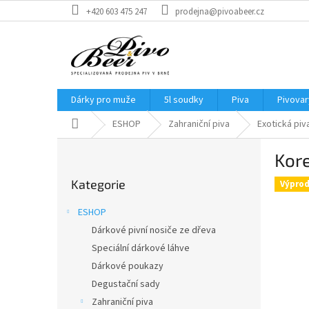
Přejít
+420 603 475 247
prodejna@pivoabeer.cz
na
obsah
Dárky pro muže
5l soudky
Piva
Pivovar
Domů
ESHOP
Zahraniční piva
Exotická piv
P
Kore
o
Přeskočit
s
Kategorie
kategorie
Výprod
t
r
ESHOP
a
Dárkové pivní nosiče ze dřeva
n
Speciální dárkové láhve
n
í
Dárkové poukazy
p
Degustační sady
a
Zahraniční piva