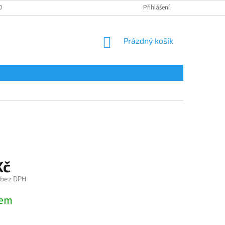
OBNÍCH ÚDAJŮ
Přihlášení
NÁKUPNÍ
Prázdný košík
KOŠÍK
Kč
 bez DPH
dem