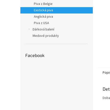
n
Piva z Belgie
e
Exotická piva
l
Anglická piva
Piva z USA
Dárková balení
Medové produkty
Facebook
Popi
Det
Doba 