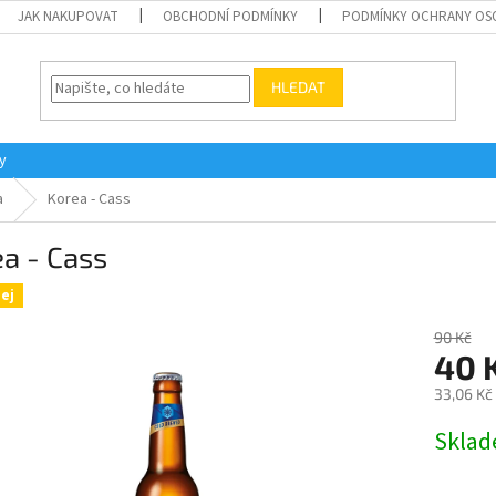
JAK NAKUPOVAT
OBCHODNÍ PODMÍNKY
PODMÍNKY OCHRANY OS
HLEDAT
y
a
Korea - Cass
a - Cass
ej
90 Kč
40 
33,06 Kč
Měrná
Skla
cena: