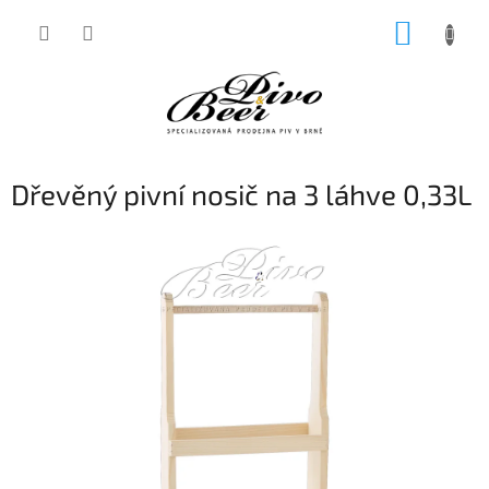
Přejít
NÁKUP
na
obsah
KOŠÍK
Dřevěný pivní nosič na 3 láhve 0,33L