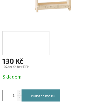
130 Kč
107,44 Kč bez DPH
Měrná
Skladem
cena:
Přidat do košíku