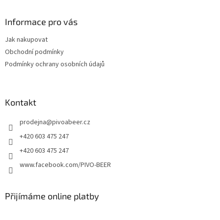
á
p
a
Informace pro vás
t
Jak nakupovat
í
Obchodní podmínky
Podmínky ochrany osobních údajů
Kontakt
prodejna
@
pivoabeer.cz
+420 603 475 247
+420 603 475 247
www.facebook.com/PIVO-BEER
Přijímáme online platby