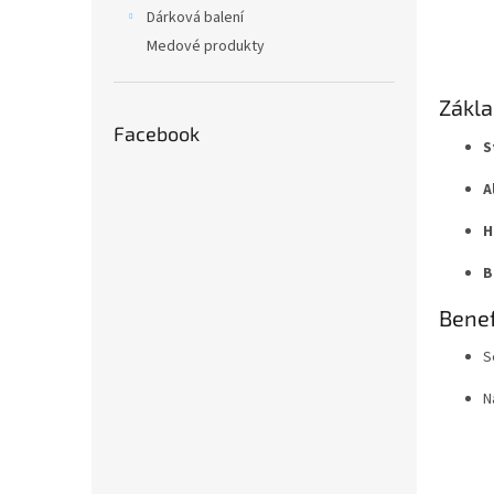
n
Dárková balení
e
Medové produkty
l
Zákla
Facebook
S
A
H
B
Bene
S
N