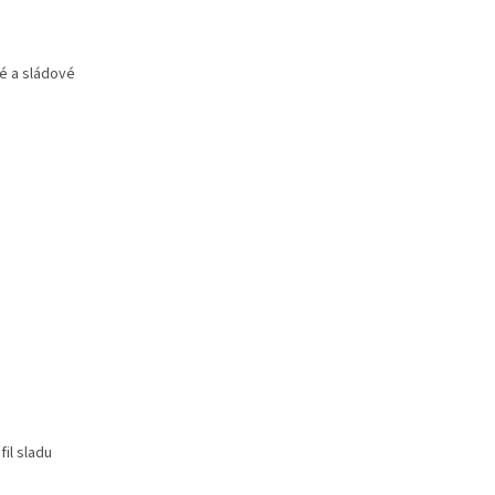
vé a sládové
il sladu