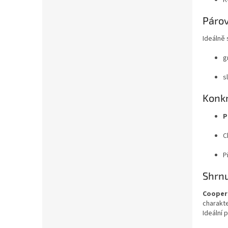
Párov
Ideálně 
g
s
Konkr
P
C
P
Shrnu
Coopers
charakt
Ideální 