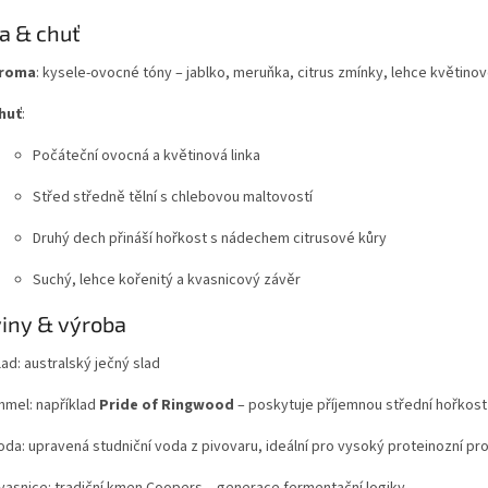
a & chuť
roma
: kysele‑ovocné tóny – jablko, meruňka, citrus zmínky, lehce květino
huť
:
Počáteční ovocná a květinová linka
Střed středně tělní s chlebovou maltovostí
Druhý dech přináší hořkost s nádechem citrusové kůry
Suchý, lehce kořenitý a kvasnicový závěr
iny & výroba
lad: australský ječný slad
hmel: například
Pride of Ringwood
– poskytuje příjemnou střední hořkost
oda: upravená studniční voda z pivovaru, ideální pro vysoký proteinozní prof
vasnice: tradiční kmen Coopers – generace fermentační logiky