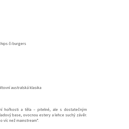
chips či burgers
tovní australská klasika
ní hořkosti a těla – pitelné, ale s dostatečným
ladový base, ovocnou estery a lehce suchý závěr.
ěco víc než mainstream".