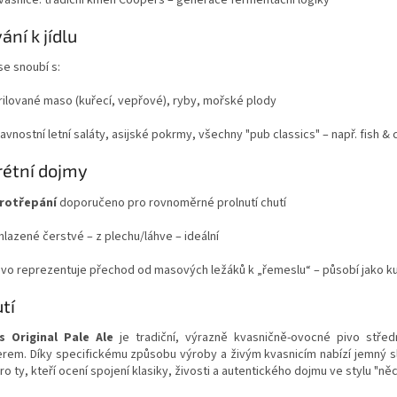
ání k jídlu
se snoubí s:
rilované maso (kuřecí, vepřové), ryby, mořské plody
lavnostní letní saláty, asijské pokrmy, všechny "pub classics" – např. fish & 
étní dojmy
rotřepání
doporučeno pro rovnoměrné prolnutí chutí
hlazené čerstvé – z plechu/láhve – ideální
ivo reprezentuje přechod od masových ležáků k „řemeslu“ – působí jako kul
tí
 Original Pale Ale
je tradiční, výrazně kvasničně-ovocné pivo střed
erem. Díky specifickému způsobu výroby a živým kvasnicím nabízí jemný s
pro ty, kteří ocení spojení klasiky, živosti a autentického dojmu ve stylu "n