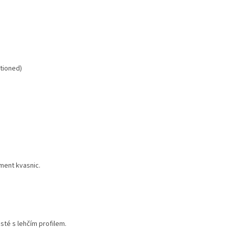
itioned)
ment kvasnic.
sté s lehčím profilem.