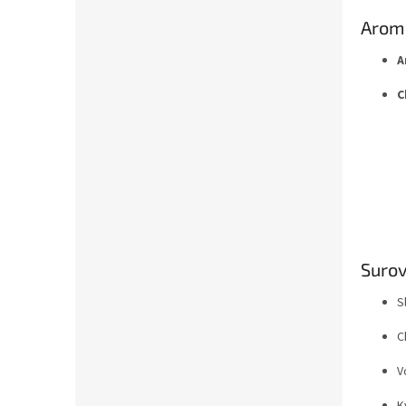
Arom
A
C
Surov
S
C
V
K