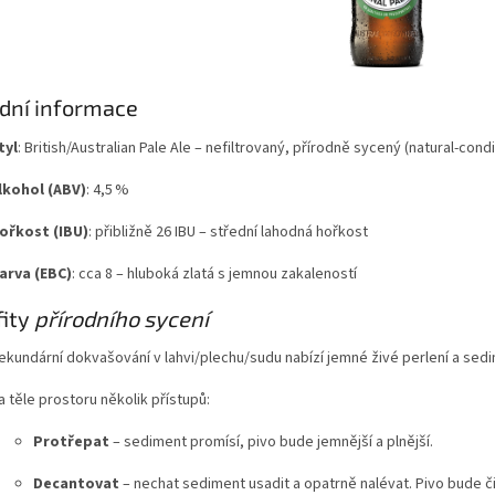
dní informace
tyl
: British/Australian Pale Ale – nefiltrovaný, přírodně sycený (natural-cond
lkohol (ABV)
: 4,5 %
ořkost (IBU)
: přibližně 26 IBU – střední lahodná hořkost
arva (EBC)
: cca 8 – hluboká zlatá s jemnou zakaleností
fity
přírodního sycení
ekundární dokvašování v lahvi/plechu/sudu nabízí jemné živé perlení a sedi
a těle prostoru několik přístupů:
Protřepat
– sediment promísí, pivo bude jemnější a plnější.
Decantovat
– nechat sediment usadit a opatrně nalévat. Pivo bude či