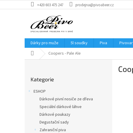
Přejít
+420 603 475 247
prodejna@pivoabeer.cz
na
obsah
Dárky pro muže
5l soudky
Piva
Pivovar
Domů
Coopers - Pale Ale
P
Coop
o
Přeskočit
s
Kategorie
kategorie
t
r
ESHOP
a
Dárkové pivní nosiče ze dřeva
n
Speciální dárkové láhve
n
í
Dárkové poukazy
p
Degustační sady
a
Zahraniční piva