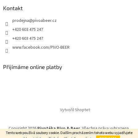
Kontakt
prodejna
@
pivoabeer.cz
+420 603 475 247
+420 603 475 247
www.facebook.com/PIVO-BEER
Přijímáme online platby
Vytvořil Shoptet
Copyright 2026
Pivotéka Pivo & Beer
. Všechna práva vyhrazena.
Tento web používá soubory cookie. Dalším procházením tohoto webu vyjadřujete