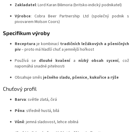
Zakladatel
: Lord Karan Bilimoria (britsko-indický podnikatel)
Výrobce
: Cobra Beer Partnership Ltd (společný podnik s
pivovarem Molson Coors)
Specifikum výroby
Receptura
je kombinací
tradičních ležákových a pšeničných
piv
– proto má hladší chuť a jemnější hořkost
Používá se
dlouhé kvašení
a
nízký obsah sycení
, což
napomáhá snadné pitelnosti
Obsahuje směs
ječného sladu, pšenice, kukuřice a rýže
Chuťový profil
Barva
: světle zlatá, čirá
Pěna
: středně hustá, bílá
Vůně
: jemná sladovost, lehce obilná