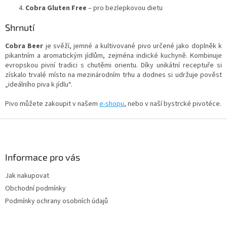
Cobra Gluten Free
– pro bezlepkovou dietu
Shrnutí
Cobra Beer
je svěží, jemné a kultivované pivo určené jako doplněk k
pikantním a aromatickým jídlům, zejména indické kuchyně. Kombinuje
evropskou pivní tradici s chutěmi orientu. Díky unikátní receptuře si
získalo trvalé místo na mezinárodním trhu a dodnes si udržuje pověst
„ideálního piva k jídlu“.
Pivo můžete zakoupit v našem
e-shopu
, nebo v naší bystrcké pivotéce.
Z
á
p
a
Informace pro vás
t
Jak nakupovat
í
Obchodní podmínky
Podmínky ochrany osobních údajů