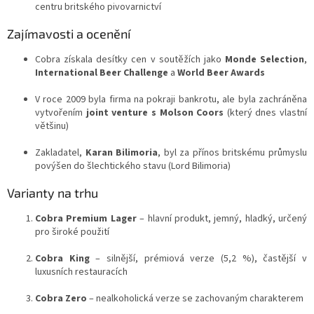
centru britského pivovarnictví
Zajímavosti a ocenění
Cobra získala desítky cen v soutěžích jako
Monde Selection
,
International Beer Challenge
a
World Beer Awards
V roce 2009 byla firma na pokraji bankrotu, ale byla zachráněna
vytvořením
joint venture s Molson Coors
(který dnes vlastní
většinu)
Zakladatel,
Karan Bilimoria
, byl za přínos britskému průmyslu
povýšen do šlechtického stavu (Lord Bilimoria)
Varianty na trhu
Cobra Premium Lager
– hlavní produkt, jemný, hladký, určený
pro široké použití
Cobra King
– silnější, prémiová verze (5,2 %), častější v
luxusních restauracích
Cobra Zero
– nealkoholická verze se zachovaným charakterem