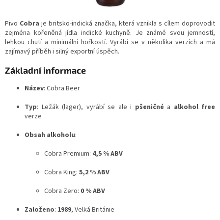
Pivo
Cobra
je britsko-indická značka, která vznikla s cílem doprovodit
zejména kořeněná jídla indické kuchyně. Je známé svou jemností,
lehkou chutí a minimální hořkostí. Vyrábí se v několika verzích a má
zajímavý příběh i silný exportní úspěch.
Základní informace
Název
: Cobra Beer
Typ
: Ležák (lager), vyrábí se ale i
pšeničné
a
alkohol free
verze
Obsah alkoholu
:
Cobra Premium:
4,5 % ABV
Cobra King:
5,2 % ABV
Cobra Zero:
0 % ABV
Založeno
:
1989
, Velká Británie