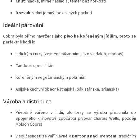
Chuť
: hladká, mírně nasládlá, téměř bez hořkosti
Dozvuk
: velmi jemný, bez silných pachutí
Ideální párování
Cobra byla přímo navržena jako
pivo ke kořeněným jídlům
, proto se
perfektně hodí k:
Indickým curry (zejména pikantním, jako vindaloo, madras)
Tandoori specialitám
Kořeněným vegetariánským pokrmům
Asijské kuchyni obecně (thajská, pákistánská, srílanská)
Výroba a distribuce
Původně vařeno v Indii, ale brzy se výroba přesunula do
Spojeného království (zpočátku pivovar Charles Wells, později
Molson Coors)
V současnosti se vaří hlavně v
Burtonu nad Trentem
, tradičním