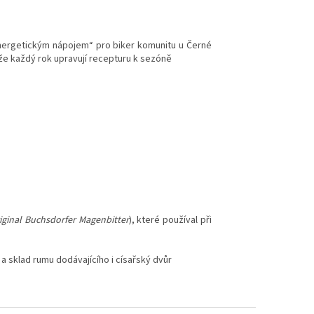
nergetickým nápojem“ pro biker komunitu u Černé
 že každý rok upravují recepturu k sezóně
iginal Buchsdorfer Magenbitter
), které používal při
a sklad rumu dodávajícího i císařský dvůr