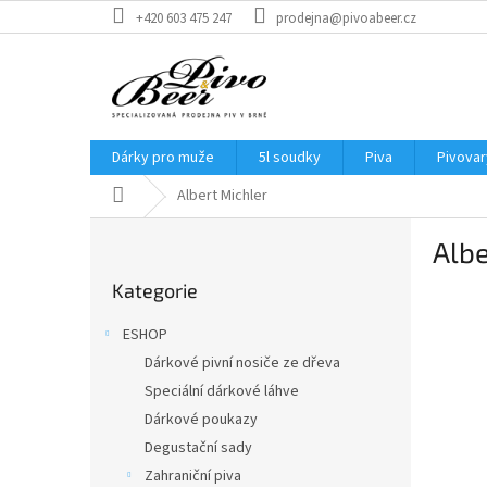
Přejít
+420 603 475 247
prodejna@pivoabeer.cz
na
obsah
Dárky pro muže
5l soudky
Piva
Pivovar
Domů
Albert Michler
P
Albe
o
Přeskočit
s
Kategorie
kategorie
t
r
ESHOP
a
Dárkové pivní nosiče ze dřeva
n
Speciální dárkové láhve
n
í
Dárkové poukazy
p
Degustační sady
a
Zahraniční piva