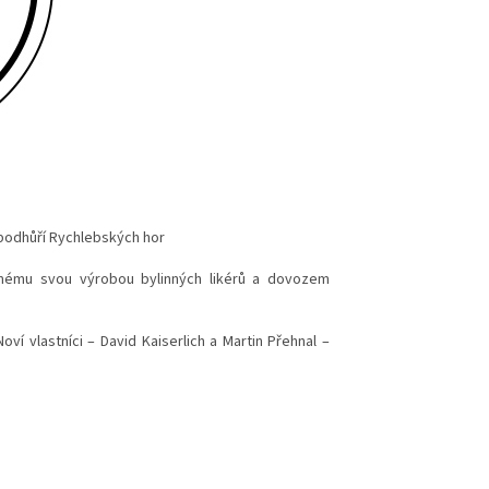
 podhůří Rychlebských hor
námému svou výrobou bylinných likérů a dovozem
ví vlastníci – David Kaiserlich a Martin Přehnal –