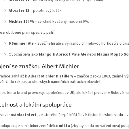
Altvater 13
– polotmavý ležák.
Michler 12 IPA
– svrchně kvašený moderní IPA.
ezi oblíbené pivní speciály patří:
9 Summer Ale
– svěží letní ale s výraznou chmelovou hořkostí a citr
Ovocná piva jako
Mango & Apricot Pale Ale
nebo
Malina Mojito So
jení se značkou Albert Michler
radice sahá až k
Albert Michler Distillery
– značce z roku 1863, známé výr
vůr či do rakousko‑uherských námořních pátracích plavidel
nes tento brand provozuje společnost v UK, ale lokální pivovar v Bukové n
telnost a lokální spolupráce
ivovar má
vlastní vrt
, ze kterého čerpá křišťálově čistou horskou vodu – 
polupracuje s místními zemědělci:
mláta
(zbytky sladu po vaření piva) putu