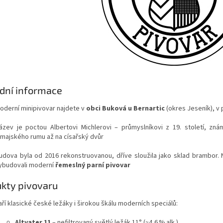
dní informace
oderní minipivovar najdete v
obci Buková u Bernartic
(okres Jeseník), v
ázev je poctou Albertovi Michlerovi – průmyslníkovi z 19. století, z
amajského rumu až na císařský dvůr
udova byla od 2016 rekonstruovanou, dříve sloužila jako sklad brambor. No
ybudovali moderní
řemeslný parní pivovar
kty pivovaru
aří klasické české ležáky i širokou škálu moderních speciálů:
Altvater 11
– nefiltrovaný světlý ležák 11° (~4,6 % alk.)