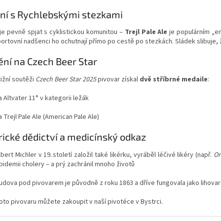
ní s Rychlebskými stezkami
je pevně spjat s cyklistickou komunitou –
Trejl Pale Ale
je populárním „e
ortovní nadšenci ho ochutnají přímo po cestě po stezkách. Sládek slibuje,
ní na Czech Beer Star
ižní soutěži
Czech Beer Star 2025
pivovar získal
dvě stříbrné medaile
:
a Altvater 11° v kategorii ležák
a Trejl Pale Ale (American Pale Ale)
rické dědictví a medicínský odkaz
lbert Michler v 19. století založil také likérku, vyráběl léčivé likéry (např.
Or
pidemii cholery – a prý zachránil mnoho životů
udova pod pivovarem je původně z roku 1863 a dříve fungovala jako lihovar 
oto pivovaru můžete zakoupit v naší pivotéce v Bystrci.