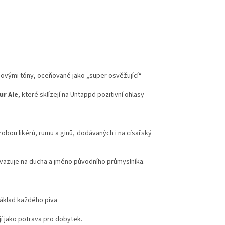
usovými tóny, oceňované jako „super osvěžující“
ur Ale
, které sklízejí na Untappd pozitivní ohlasy
obou likérů, rumu a ginů, dodávaných i na císařský
avazuje na ducha a jméno původního průmyslníka.
základ každého piva
jí jako potrava pro dobytek.