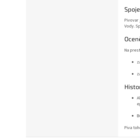
Spoje
Pivovar 
Vody. Sp
Oceně
Na prest
z
z
Histo
A
e
B
Piva toh
Z