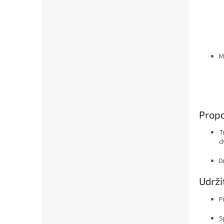
M
Propo
T
d
D
Udrži
P
S