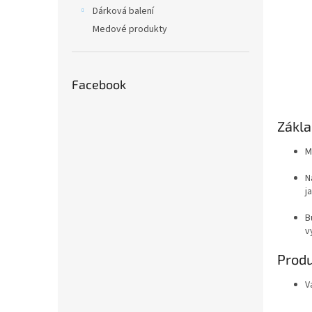
n
Dárková balení
e
Medové produkty
l
Facebook
Zákla
M
N
j
B
v
Produ
V